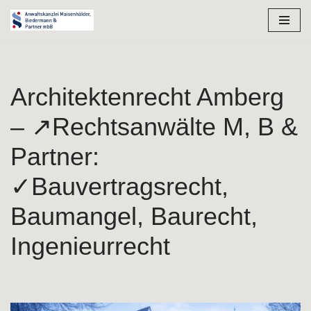
Zum
Inhalt
springen
Architektenrecht Amberg
– ↗️Rechtsanwälte M, B &
Partner:
✓Bauvertragsrecht,
Baumangel, Baurecht,
Ingenieurrecht
Ihre Auswahl für Architektenrecht für Amberg bei