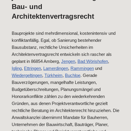
Bau- und
Architektenvertragsrecht
Bauprojekte sind mehrdimensional, kostenintensiv und
konfliktanfällig. Egal, ob Sanierung bestehender
Bausubstanz, rechtliche Unsicherheiten im
Architektenvertragsrecht entwickeln sich rascher als
geplant in 86854 Amberg,
Jengen
,
Bad Wörishofen
,
Igling
,
Ettringen
,
Lamerdingen
,
Rammingen
und
Wiedergeltingen
,
Türkheim
,
Buchloe
. Gerade
Bauverzögerungen, mangelhafte Leistungen,
Budgetüberschreitungen, Planungsmängel und
Honorarkonflikte zählen zu den wiederkehrenden
Gründen, aus denen Projektverantwortliche gezielt
rechtliche Beratung im Architektenrecht hinzuziehen. Die
Anwaltskanzlei übernimmt Mandate für Bauherren,
Unternehmen der Bauwirtschaft, Bauträger, Planer,