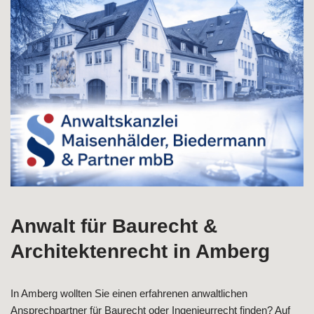
↗️Rechtsanwälte M, B & Partner und ✓Baumangel,
Baurecht, Bauvertragsrecht, Ingenieurrecht. ➡️
Rechtsanwälte M, B & Partner, Ihr Rechtsanwalt bietet
✓Architektenrecht, ✓Bauvertragsrecht, ✓Baurecht,
✓Baumangel als auch ✓Ingenieurrecht in Amberg.
Gemeinsam gestalten wir die Zukunft ✉.
Anwalt für Baurecht &
Architektenrecht in Amberg
In Amberg wollten Sie einen erfahrenen anwaltlichen
Ansprechpartner für Baurecht oder Ingenieurrecht finden? Auf