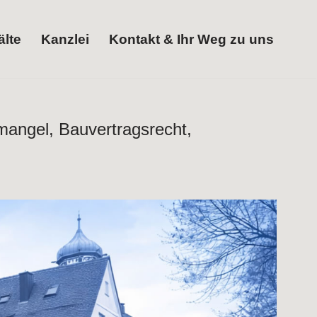
lte
Kanzlei
Kontakt & Ihr Weg zu uns
Rechtsanwälte
Kanzlei
Kontakt & Ihr Weg zu uns
mangel, Bauvertragsrecht,
ht, Baumangel, Baurecht, Ingenieurrecht. Erhältlich:
anwälte M, B & Partner – Ihr Rechtsanwalt. Folgen