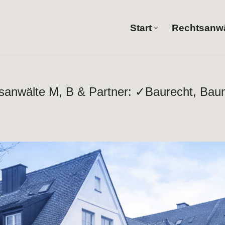
Start
Rechtsanwä
Start
chtsanwälte M, B & Partner: ✓Baurecht, Bau
tner in Illertissen zu Architektenrecht und ✓Bauvertragsrec
✓Baumangel oder ✓Ingenieurrecht in Illertissen bei Rechts