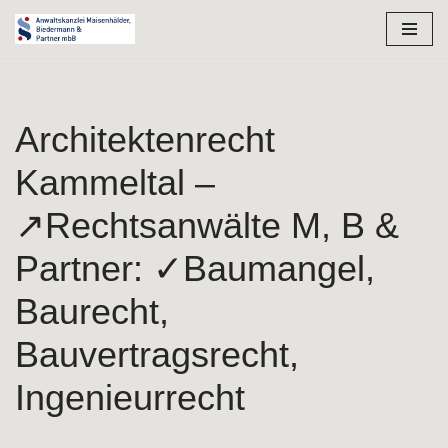
Zum
Inhalt
springen
Architektenrecht
Kammeltal –
↗️Rechtsanwälte M, B &
Partner: ✓Baumangel,
Baurecht,
Bauvertragsrecht,
Ingenieurrecht