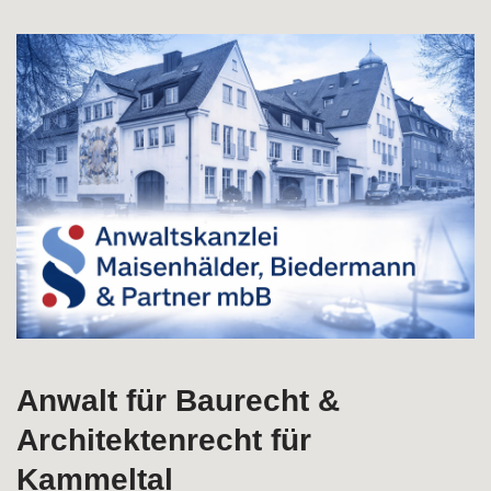
Garantieren Sie sich Architektenrecht in Kammeltal bei
↗️Rechtsanwälte M, B & Partner und ✓Baumangel,
Bauvertragsrecht, Baurecht, Ingenieurrecht. ➡️
Rechtsanwälte M, B & Partner, Ihr Rechtsanwalt bietet
✓Bauvertragsrecht, ✓Baurecht, ✓Architektenrecht,
✓Baumangel als auch ✓Ingenieurrecht in 89358 Kammeltal.
Wir setzen Maßstäbe ✉.
Anwalt für Baurecht &
Architektenrecht für
Kammeltal