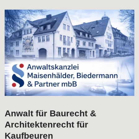
Jetzt Architektenrecht für Kaufbeuren auswählen bei
↗️Rechtsanwälte M, B & Partner und ✓Bauvertragsrecht,
Baurecht, Baumangel, Ingenieurrecht. ➡️ Rechtsanwälte M,
B & Partner, Ihr Rechtsanwalt bietet ✓Architektenrecht,
✓Bauvertragsrecht, ✓Baurecht, ✓Baumangel oder
✓Ingenieurrecht in Kaufbeuren. Maßgeschneiderte
Lösungen für Sie ✉.
Anwalt für Baurecht &
Architektenrecht für
Kaufbeuren