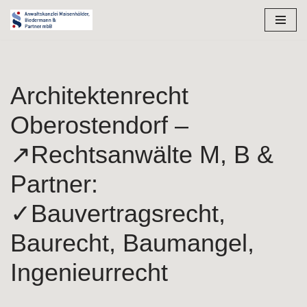
Zum
Inhalt
springen
Architektenrecht
Oberostendorf –
↗️Rechtsanwälte M, B &
Partner:
✓Bauvertragsrecht,
Baurecht, Baumangel,
Ingenieurrecht