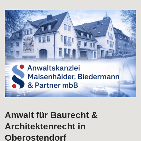
Erfahren Sie über Architektenrecht in Oberostendorf bei
↗️Rechtsanwälte M, B & Partner als auch ✓Baumangel,
Baurecht, Bauvertragsrecht, Ingenieurrecht. Erhältlich:
✓Bauvertragsrecht, ✓Architektenrecht, ✓Baurecht,
✓Baumangel und ✓Ingenieurrecht in Oberostendorf bei
Rechtsanwälte M, B & Partner – Ihr Anwalt. Schön, dass Sie
uns besuchen ✉.
Anwalt für Baurecht &
Architektenrecht in
Oberostendorf