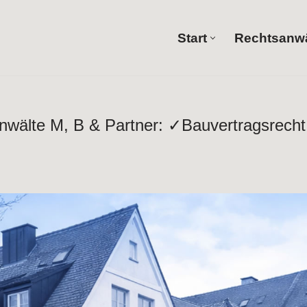
Start
Rechtsanwä
Start
anwälte M, B & Partner: ✓Bauvertragsrech
, B & Partner als auch ✓Baurecht, Bauvertragsrecht, Bauma
ls auch ✓Ingenieurrecht in 87778 Stetten bei Rechtsanwälte