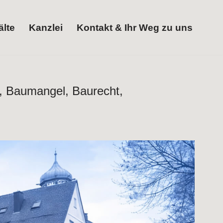
lte
Kanzlei
Kontakt & Ihr Weg zu uns
Rechtsanwälte
Kanzlei
Kontakt & Ihr Weg zu uns
t, Baumangel, Baurecht,
ngel, Ingenieurrecht. Sichern Sie ✓Baurecht,
 M, B & Partner. Ihr Anwalt. Gestalten Sie die