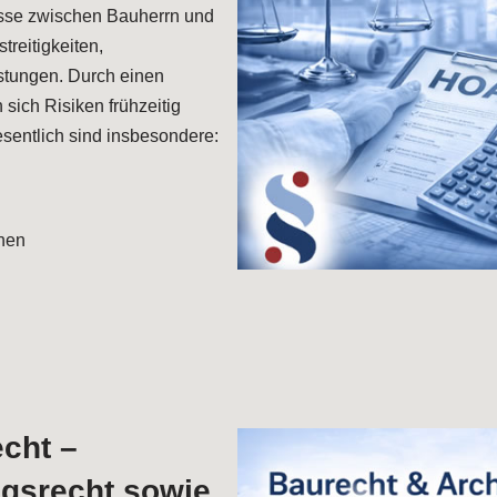
nisse zwischen Bauherrn und
treitigkeiten,
stungen. Durch einen
 sich Risiken frühzeitig
sentlich sind insbesondere:
hen
cht –
agsrecht sowie