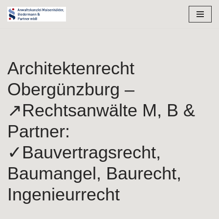
Zum
Inhalt
springen
Architektenrecht
Obergünzburg –
↗️Rechtsanwälte M, B &
Partner:
✓Bauvertragsrecht,
Baumangel, Baurecht,
Ingenieurrecht