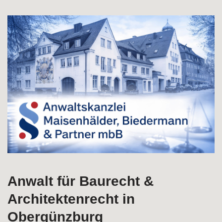
Bei ↗️Rechtsanwälte M, B & Partner in Obergünzburg
erhältlich Architektenrecht und ✓Bauvertragsrecht,
Baumangel, Baurecht, Ingenieurrecht entdecken. ➡️
Rechtsanwälte M, B & Partner, Ihr Anwalt bietet
✓Bauvertragsrecht, ✓Baurecht, ✓Architektenrecht,
✓Baumangel oder ✓Ingenieurrecht in Obergünzburg.
Besuchen Sie uns ✉.
Anwalt für Baurecht &
Architektenrecht in
Obergünzburg