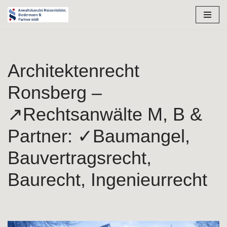
Zum
Inhalt
springen
Architektenrecht
Ronsberg –
↗️Rechtsanwälte M, B &
Partner: ✓Baumangel,
Bauvertragsrecht,
Baurecht, Ingenieurrecht
Besuchen Sie ↗️Rechtsanwälte M, B & Partner in Ronsberg