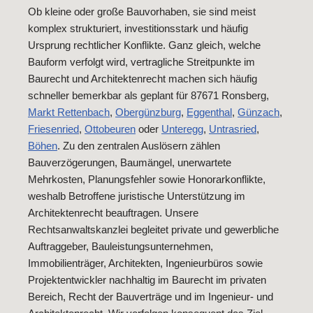
Ob kleine oder große Bauvorhaben, sie sind meist
komplex strukturiert, investitionsstark und häufig
Ursprung rechtlicher Konflikte. Ganz gleich, welche
Bauform verfolgt wird, vertragliche Streitpunkte im
Baurecht und Architektenrecht machen sich häufig
schneller bemerkbar als geplant für 87671 Ronsberg,
Markt Rettenbach
,
Obergünzburg
,
Eggenthal
,
Günzach
,
Friesenried
,
Ottobeuren
oder
Unteregg
,
Untrasried
,
Böhen
. Zu den zentralen Auslösern zählen
Bauverzögerungen, Baumängel, unerwartete
Mehrkosten, Planungsfehler sowie Honorarkonflikte,
weshalb Betroffene juristische Unterstützung im
Architektenrecht beauftragen. Unsere
Rechtsanwaltskanzlei begleitet private und gewerbliche
Auftraggeber, Bauleistungsunternehmen,
Immobilienträger, Architekten, Ingenieurbüros sowie
Projektentwickler nachhaltig im Baurecht im privaten
Bereich, Recht der Bauverträge und im Ingenieur- und