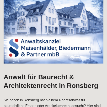
zu Architektenrecht als auch ✓Baurecht, Bauvertragsrecht,
Baumangel, Ingenieurrecht. Öffnen Sie ✓Architektenrecht,
✓Baurecht, ✓Bauvertragsrecht, ✓Baumangel als auch
✓Ingenieurrecht in 87671 Ronsberg? ➡️ Rechtsanwälte M,
B & Partner, Ihr Anwalt. Ihre Ziele, unser Ansporn ✉.
Anwalt für Baurecht &
Architektenrecht in Ronsberg
Sie haben in Ronsberg nach einem Rechtsanwalt für
baurechtliche Fragen oder Architektenrecht gesucht? Hier sind